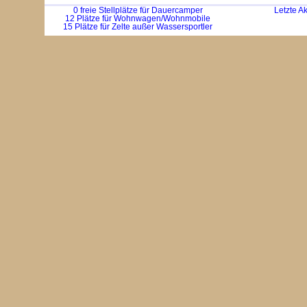
0 freie Stellplätze für Dauercamper
Letzte A
12 Plätze für Wohnwagen/Wohnmobile
15 Plätze für Zelte außer Wassersportler